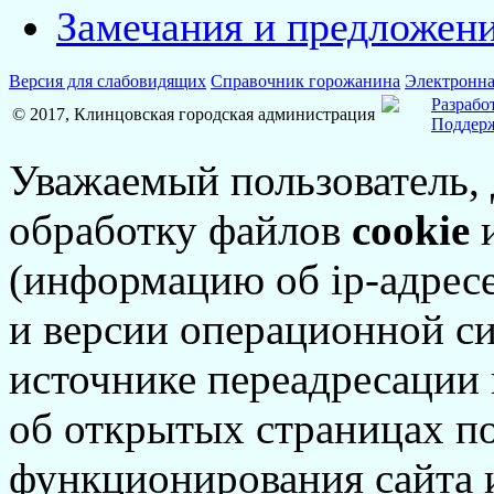
Замечания и предложен
Версия для слабовидящих
Справочник горожанина
Электронна
Разрабо
© 2017, Клинцовская городская администрация
Поддерж
Уважаемый пользователь,
обработку файлов
cookie
и
(информацию об
ip-адрес
и версии операционной си
источнике переадресации н
об открытых страницах по
функционирования сайта 