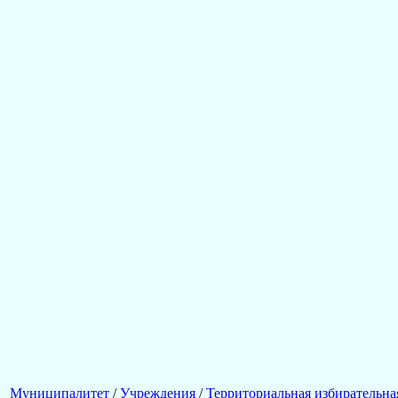
Муниципалитет
/
Учреждения
/
Территориальная избирательна