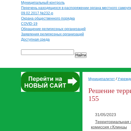
Муниципальный контроль
Перечень находящихся в распоряжении органа местного самоуп
09.02.2017 №232-р
Охрана общественного порядка
COVID-19
Обращение религиозных организаций
Заявления религиозных организаций
Доступная среда
Найти
Муниципалитет
/
Учрежд
Решение терр
155
31/05/2023
Территориальная 
комиссия г.Клинцы