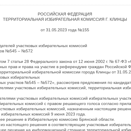
РОССИЙСКАЯ ФЕДЕРАЦИЯ
ТЕРРИТОРИАЛЬНАЯ ИЗБИРАТЕЛЬНАЯ КОМИССИЯ Г. КЛИНЦЫ
от 31.05.2023 года №155
дателей участковых избирательных комиссий
ков №545 – №572
ктом 7 статьи 28 Федерального закона от 12 июня 2002 г. № 67-ФЗ 
ьных прав и права на участие в референдуме граждан Российской 
ерриториальной избирательной комиссии города Клинцы от 31.05.2
овых избирательных
ных участков №545 – №572», рассмотрев предложения по кандида
телями участковых избирательных комиссий, территориальная изб
дателями участковых избирательных комиссий избирательных учас
збирательных комиссий с правом решающего голоса согласно прила
астковых избирательных комиссий, назначенным настоящим решени
 избирательных комиссий 9 июня 2023 года.
щее решение в Избирательную комиссию Брянской области.
 из настоящего решения в соответствующие участковые избирател
ящее решение на информационной странице территориальной изби