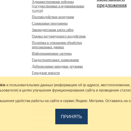
Административная реформа
предложения
(государственные и муниципальные
услуги)
Противодействие коррупции
Социальные программы
Законодательная карта сайта
Оценка регулирующего воздействия
Политика в отношении обработки
персональных данных
Информационные системы
Градостроительное зонирование
Добровольные народные дружины
Городские новости
Муниципальные программы
kie
и пользовательских данных (информацию об
ip-адресе
, местоположении,
Муниципальный контроль
льзователя) в целях улучшения функционирования сайта и проведения статис
Перечень находящихся в распоряжении
органа местного самоуправления
вышения удобства работы на сайте и сервис Яндекс. Метрика. Оставаясь на с
сведений подлежащих предоставлению с
использованием координат в
соответствии с распоряжением
Правительства РФ от 09.02.2017 №232-р
ПРИНЯТЬ
Охрана общественного порядка
COVID-19