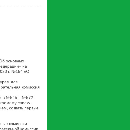
«Об основных
Федерации» на
023 г. №154 «О
турам для
ирательная комиссия
тков №545 – №572
гаемому списку.
ем, созвать первые
ьные комиссии.
рательной комиссии