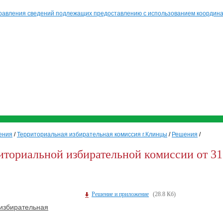
равления сведений подлежащих предоставлению с использованием координат
ения
/
Территориальная избирательная комиссия г.Клинцы
/
Решения
/
иториальной избирательной комиссии от 31
Решение и приложение
(28.8 Кб)
избирательная