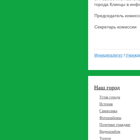
города Клинцы в инф
Председат
Секретарь 
Муниципалитет
/
Учрежд
Наш город
Устав города
История
Символика
Фотоальбомы
Почетные граждане
Видеоальбом
Туризм