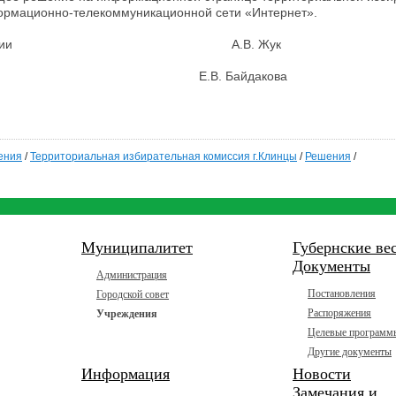
ормационно-телекоммуникационной сети «Интернет».
ель комиссии А.В. Жук
комиссии Е.В. Байдакова
ения
/
Территориальная избирательная комиссия г.Клинцы
/
Решения
/
Муниципалитет
Губернские ве
Документы
Администрация
Постановления
Городской совет
Распоряжения
Учреждения
Целевые программ
Другие документы
Информация
Новости
Замечания и