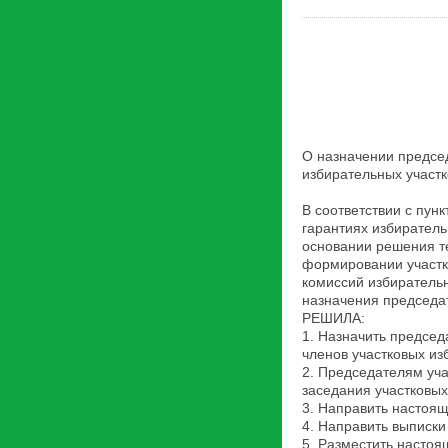
О назначении предсе
избирательных участ
В соответствии с пун
гарантиях избирател
основании решения т
формировании участк
комиссий избиратель
назначения председа
РЕШИЛА:
1. Назначить предсе
членов участковых и
2. Председателям уч
заседания участковых
3. Направить настоя
4. Направить выписки
5. Разместить насто