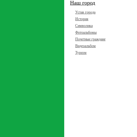
Наш город
Устав города
История
Символика
Фотоальбомы
Почетные граждане
Видеоальбом
Туризм