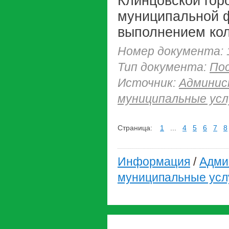
Клинцовской гор
муниципальной ф
выполнением кол
Номер документа: 
Тип документа:
По
Источник:
Админис
муниципальные усл
Страница:
1
...
4
5
6
7
8
Информация
/
Адми
муниципальные усл