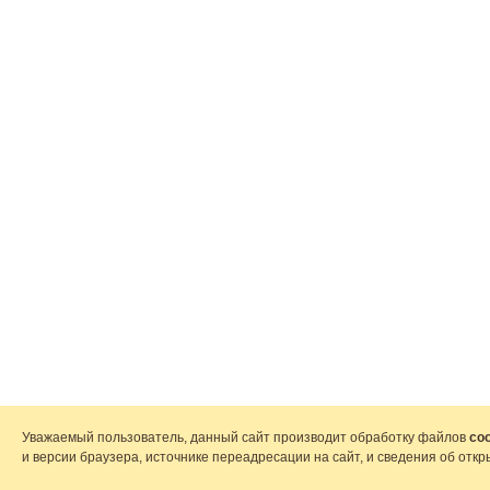
Уважаемый пользователь, данный сайт производит обработку файлов
coo
и версии браузера, источнике переадресации на сайт, и сведения об от