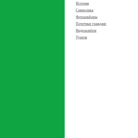
История
Символика
Фотоальбомы
Почетные граждане
Видеоальбом
Туризм