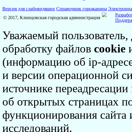
Версия для слабовидящих
Справочник горожанина
Электронна
Разрабо
© 2017, Клинцовская городская администрация
Поддерж
Уважаемый пользователь,
обработку файлов
cookie
и
(информацию об
ip-адрес
и версии операционной си
источнике переадресации н
об открытых страницах по
функционирования сайта 
исследований.