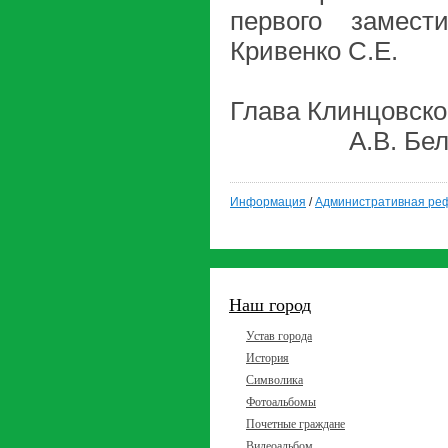
первого замест
Кривенко С.Е.
Глава Клинцо
А.В. Бел
Информация
/
Административная реф
Наш город
Устав города
История
Символика
Фотоальбомы
Почетные граждане
Видеоальбом