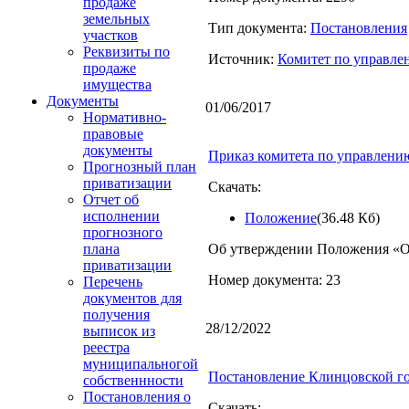
продаже
земельных
Тип документа:
Постановления
участков
Реквизиты по
Источник:
Комитет по управл
продаже
имущества
Документы
01/06/2017
Нормативно-
правовые
документы
Приказ комитета по управлени
Прогнозный план
приватизации
Скачать:
Отчет об
исполнении
Положение
(36.48 Кб)
прогнозного
Об утверждении Положения «О
плана
приватизации
Номер документа: 23
Перечень
документов для
получения
28/12/2022
выписок из
реестра
муниципальногой
Постановление Клинцовской го
собственнности
Постановления о
Скачать: