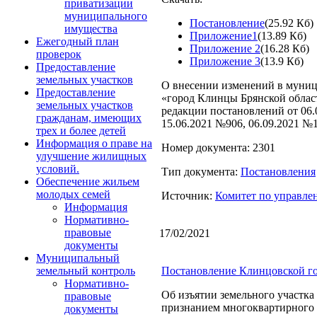
приватизации
муниципального
Постановление
(25.92 Кб)
имущества
Приложение1
(13.89 Кб)
Ежегодный план
Приложение 2
(16.28 Кб)
проверок
Приложение 3
(13.9 Кб)
Предоставление
земельных участков
О внесении изменений в муниц
Предоставление
«город Клинцы Брянской облас
земельных участков
редакции постановлений от 06.0
гражданам, имеющих
15.06.2021 №906, 06.09.2021 №1
трех и более детей
Информация о праве на
Номер документа: 2301
улучшение жилищных
условий.
Тип документа:
Постановления
Обеспечение жильем
молодых семей
Источник:
Комитет по управл
Информация
Нормативно-
правовые
17/02/2021
документы
Муниципальный
Постановление Клинцовской го
земельный контроль
Нормативно-
Об изъятии земельного участка
правовые
признанием многоквартирного д
документы