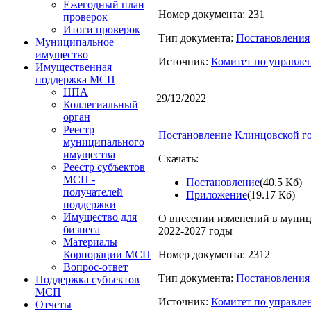
Ежегодный план
Номер документа: 231
проверок
Итоги проверок
Тип документа:
Постановления
Муниципальное
имущество
Источник:
Комитет по управл
Имущественная
поддержка МСП
НПА
29/12/2022
Коллегиальный
орган
Реестр
Постановление Клинцовской го
муниципального
имущества
Скачать:
Реестр субъектов
МСП -
Постановление
(40.5 Кб)
получателей
Приложение
(19.17 Кб)
поддержки
Имущество для
О внесении изменений в муниц
бизнеса
2022-2027 годы
Материалы
Номер документа: 2312
Корпорации МСП
Вопрос-ответ
Тип документа:
Постановления
Поддержка субъектов
МСП
Источник:
Комитет по управл
Отчеты