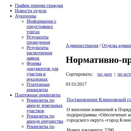
График приема граждан
Новости отдела
Аукционы
Информация о
предстоящих
торгах
Результаты
проведения
Администрация
/
Отделы админ
Результаты
расмотрения
Нормативно-п
заявок
Формы
документов для
участия в
Сортировать:
по дате
|
по ис
аукционах
01/11/2017
Платежные
реквизиты
Платежные реквизиты
Постановление Клинцовской го
Реквизиты по
аренде земельных
О внесении изменений в Поряд
участков
подпрограммы «Обеспечение ж
Реквизиты по
городского округа «город Клин
аренде имущества
Реквизиты по
Номер документа: 2290