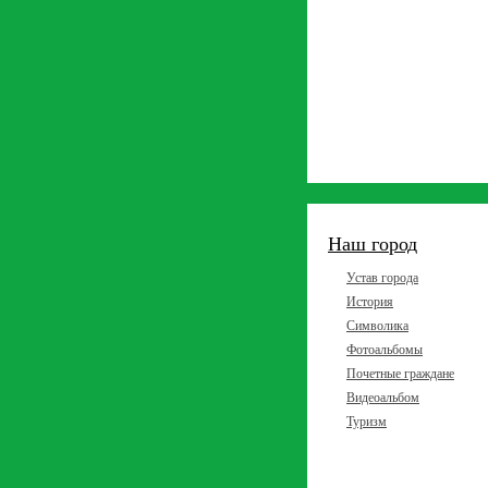
Наш город
Устав города
История
Символика
Фотоальбомы
Почетные граждане
Видеоальбом
Туризм