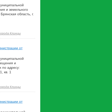
муниципальной
ния и земельного
Брянская область, г.
города Клинцы
инистрации от
муниципальной
мещения и
 по адресу:
, кв. 1
города Клинцы
инистрации от