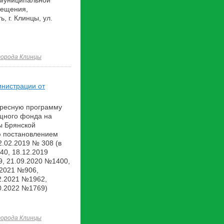
 муниципальной
мещения,
, г. Клинцы, ул.
города Клинцы
инистрации от
дресную программу
щного фонда на
ы Брянской
ю постановлением
2.02.2019 № 308 (в
40, 18.12.2019
, 21.09.2020 №1400,
.2021 №906,
2.2021 №1962,
0.2022 №1769)
города Клинцы