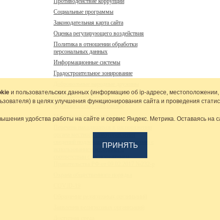
Противодействие коррупции
Социальные программы
Законодательная карта сайта
Оценка регулирующего воздействия
Политика в отношении обработки
персональных данных
Информационные системы
Градостроительное зонирование
Добровольные народные дружины
kie
и пользовательских данных (информацию об
ip-адресе
, местоположении,
Городские новости
льзователя) в целях улучшения функционирования сайта и проведения статис
Муниципальные программы
Муниципальный контроль
вышения удобства работы на сайте и сервис Яндекс. Метрика. Оставаясь на с
Перечень находящихся в распоряжении
органа местного самоуправления
сведений подлежащих предоставлению с
ПРИНЯТЬ
использованием координат в
соответствии с распоряжением
Правительства РФ от 09.02.2017 №232-р
Охрана общественного порядка
COVID-19
Обращение религиозных организаций
Заявления религиозных организаций
Доступная среда