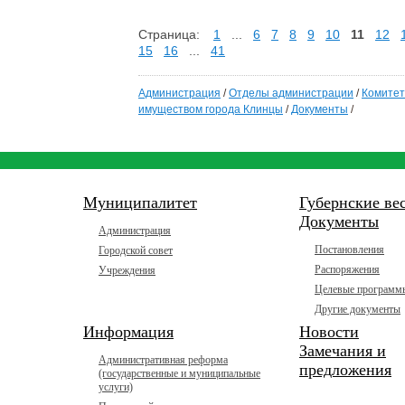
Страница:
1
...
6
7
8
9
10
11
12
15
16
...
41
Администрация
/
Отделы администрации
/
Комитет
имуществом города Клинцы
/
Документы
/
Муниципалитет
Губернские ве
Документы
Администрация
Постановления
Городской совет
Распоряжения
Учреждения
Целевые программ
Другие документы
Информация
Новости
Замечания и
Административная реформа
предложения
(государственные и муниципальные
услуги)