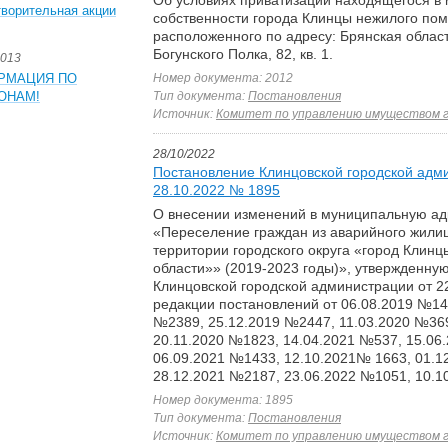
Об условиях приватизации находящегося в
ворительная акции
собственности города Клинцы нежилого по
расположенного по адресу: Брянская область
Богунского Полка, 82, кв. 1.
2013
РМАЦИЯ ПО
Номер документа: 2012
ОНАМ!
Тип документа:
Постановления
Источник:
Комитет по управлению имуществом 
28/10/2022
Постановление Клинцовской городской адм
28.10.2022 № 1895
О внесении изменений в муниципальную а
«Переселение граждан из аварийного жили
территории городского округа «город Клинц
области»» (2019-2023 годы)», утвержденну
Клинцовской городской администрации от 2
редакции постановлений от 06.08.2019 №14
№2389, 25.12.2019 №2447, 11.03.2020 №369
20.11.2020 №1823, 14.04.2021 №537, 15.06
06.09.2021 №1433, 12.10.2021№ 1663, 01.1
28.12.2021 №2187, 23.06.2022 №1051, 10.1
Номер документа: 1895
Тип документа:
Постановления
Источник:
Комитет по управлению имуществом 