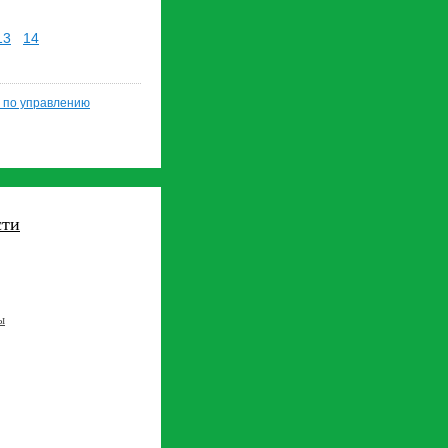
13
14
 по управлению
сти
ы