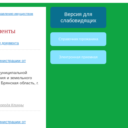
Версия для
правлению имуществом
слабовидящих
менты
Справочник горожанина
у документа
Электронная приемная
инистрации от
муниципальной
ния и земельного
Брянская область, г.
города Клинцы
инистрации от