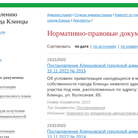
влению
Администрация
/
Отделы администрации
/
Комитет по у
да Клинцы
города Клинцы
/
Документы
/
Нормативно-правовые доку
дан
Сортировать:
по дате
|
по источнику
|
по номер
ы
15/11/2022
Постановление Клинцовской городской адм
15.11.2022 № 2015
е документы
Об условиях приватизации находящихся в 
собственности города Клинцы нежилого зда
атизации
участка под ним, расположенных по адресу: 
Клинцы, ул. Колхозная, 65.
прогнозного плана
Номер документа: 2015
Тип документа:
Постановления
для получения
Источник:
Комитет по управлению имуществом 
униципальногой
15/11/2022
атизации
Постановление Клинцовской городской адм
ества
15.11.2022 № 2014