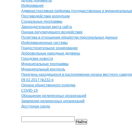
Другие документы
Информация
Административная реформа (государственные и муниципальные 
Противодействие коррупции
Социальные программы
Законодательная карта сайта
Оценка регулирующего воздействия
Политика в отношении обработки персональных данных
Информационные системы
Градостроительное зонирование
Добровольные народные дружины
Городские новости
Муниципальные программы
Муниципальный контроль
Перечень находящихся в распоряжении органа местного самоуп
09.02.2017 №232-р
Охрана общественного порядка
COVID-19
Обращение религиозных организаций
Заявления религиозных организаций
Доступная среда
Найти