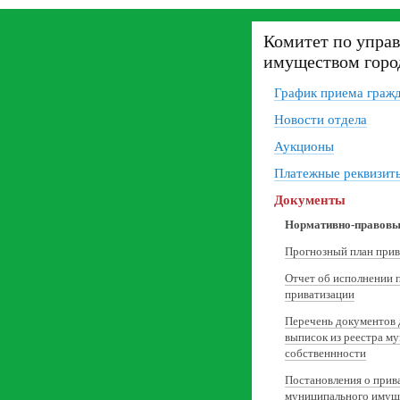
Комитет по упра
имуществом горо
График приема граж
Новости отдела
Аукционы
Платежные реквизит
Документы
Нормативно-правовы
Прогнозный план прив
Отчет об исполнении 
приватизации
Перечень документов 
выписок из реестра м
собственнности
Постановления о прив
муниципального имущ