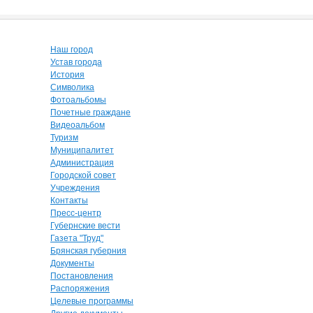
Наш город
Устав города
История
Символика
Фотоальбомы
Почетные граждане
Видеоальбом
Туризм
Муниципалитет
Администрация
Городской совет
Учреждения
Контакты
Пресс-центр
Губернские вести
Газета "Труд"
Брянская губерния
Документы
Постановления
Распоряжения
Целевые программы