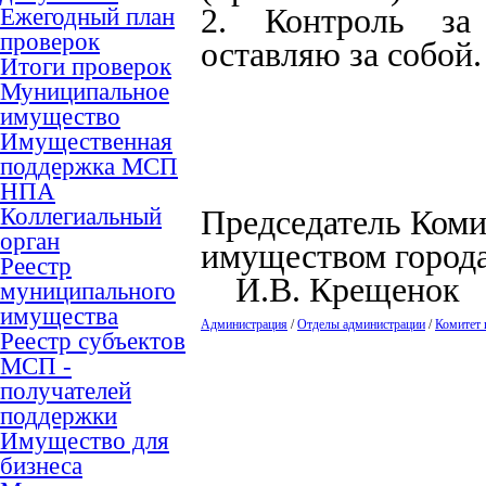
Ежегодный план
2. Контроль за
проверок
оставляю за собой.
Итоги проверок
Муниципальное
имущество
Имущественная
поддержка МСП
НПА
Коллегиальный
Председатель Коми
орган
имущест
Реестр
И.В. Крещенок
муниципального
имущества
Администрация
/
Отделы администрации
/
Комитет 
Реестр субъектов
МСП -
получателей
поддержки
Имущество для
бизнеса