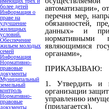
осуществляемо
имеющих трех и
более детей
автоматизации», о
Информация о
перечня мер, нап
праве на
обязанностей, п
улучшение
жилищных
данных» и при
условий.
нормативными п
Обеспечение
являющимися гос
жильем молодых
семей
органами»,
Информация
Нормативно-
ПРИКАЗЫВАЮ:
правовые
документы
Муниципальный
1. Утвердить и 
земельный
организации защит
контроль
Нормативно-
управлению имуще
правовые
(прилагается).
документы