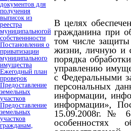
документов для
получения
выписок из
В целях обеспече
реестра
гражданина при о
муниципальногой
собственнности
том числе защиты
Постановления о
жизни, личную и 
приватизации
муниципального
порядка обработк
имущества
управлению имуще
Ежегодный план
с Федеральными з
проверок
Предоставление
персональных дан
земельных
информации, инфо
участков
информации», По
Предоставление
земельных
15.09.2008г. № 
участков
особенностях о
гражданам,