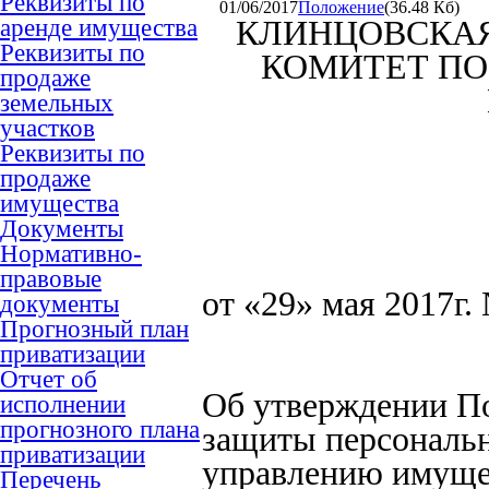
Реквизиты по
01/06/2017
Положение
(36.48 Кб)
аренде имущества
КЛИНЦОВСКАЯ
Реквизиты по
КОМИТЕТ П
продаже
земельных
участков
Реквизиты по
продаже
имущества
Документы
Нормативно-
правовые
от «29» мая 2017г.
документы
Прогнозный план
приватизации
Отчет об
Об утверждении П
исполнении
прогнозного плана
защиты персональн
приватизации
управлению имуще
Перечень