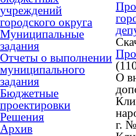
Про
учреждений
гор
городского округа
деп
Муниципальные
Ска
задания
Про
Отчеты о выполнении
(11
муниципального
О в
задания
доп
Бюджетные
Кли
проектировки
нар
Решения
г. 
Архив