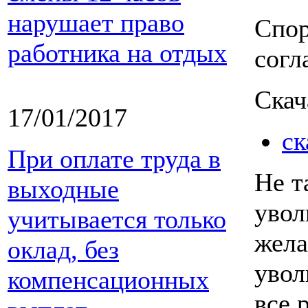
нарушает право
Спор
работника на отдых
согл
Скач
17/01/2017
ск
При оплате труда в
Не т
выходные
увол
учитывается только
жела
оклад, без
увол
компенсационных
все 