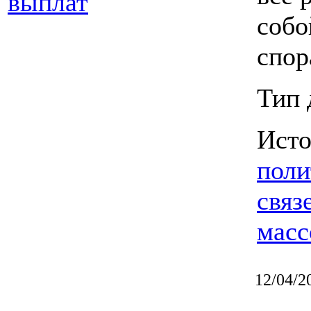
выплат
собо
спор
Тип 
Ист
поли
связ
масс
12/04/2