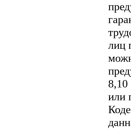
пред
гара
труд
лиц 
можн
пред
8,10
или 
Коде
данн