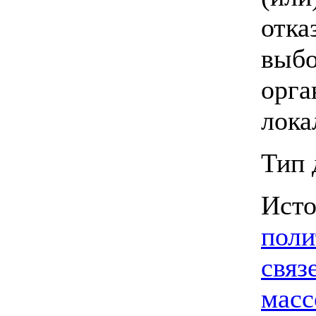
отка
выбо
орга
лока
Тип 
Ист
поли
связ
масс