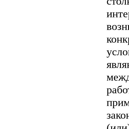
стол
инте
возн
конк
усло
явля
межд
рабо
прим
зако
(или