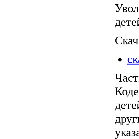
Увол
дете
Скач
ск
Част
Коде
дете
друг
указ