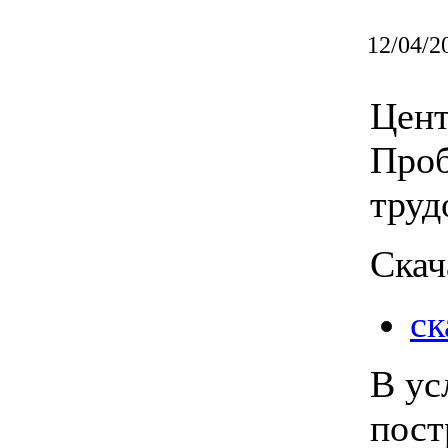
12/04/2
Цент
Проб
труд
Скач
ск
В ус
пост