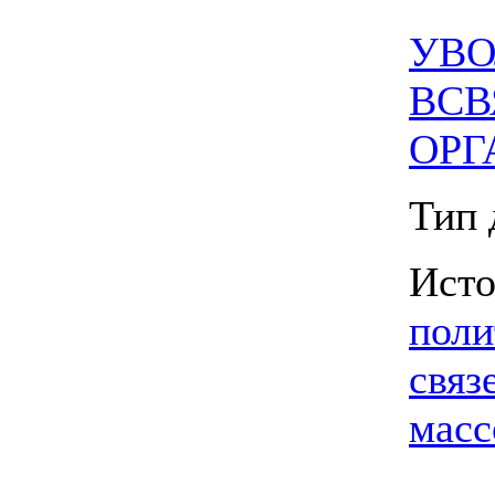
УВО
ВСВ
ОРГ
Тип 
Ист
поли
связ
масс