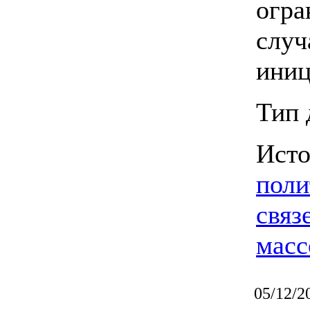
огра
случ
иниц
Тип 
Ист
поли
связ
масс
05/12/2