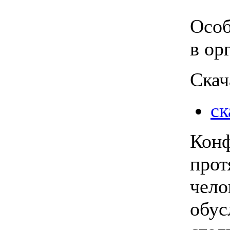
Особ
в ор
Скач
ск
Конф
прот
чело
обус