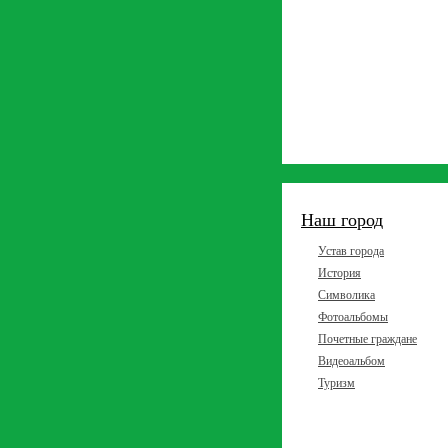
Наш город
Устав города
История
Символика
Фотоальбомы
Почетные граждане
Видеоальбом
Туризм