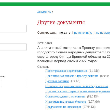
Документы
/
Другие документы
Сортировать:
по дате
|
по источнику
|
по номер
22/11/2024
Аналитический материал к Проекту решения
городского Совета народных депутатов "О б
округа город Клинцы Брянской области на 20
плановый период 2026 и 2027 годов"
Скачать:
Проект решения с приложениями
(1.1 Мб)
ния:
Пояснительная записка к проекту решения
(870.46
Долговая политика
(74 Кб)
Основные направления налоговой и бюдж политик
Прогноз основных характеристик консолидированн
Оценка ожидаемого исполнения
(82.5 Кб)
Информации к проекту бюджета
(2.57 Мб)
Предложения по индексации
(27.64 Кб)