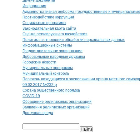
Другие документы
Информация
Административная реформа (государственные и муниципальные 
Противодействие коррупции
Социальные программы
Законодательная карта сайта
Оценка регулирующего воздействия
Политика в отношении обработки персональных данных
Информационные системы
Градостроительное зонирование
Добровольные народные дружины
Городские новости
Муниципальные программы
Муниципальный контроль
Перечень находящихся в распоряжении органа местного самоуп
09.02.2017 №232-р
Охрана общественного порядка
COVID-19
Обращение религиозных организаций
Заявления религиозных организаций
Доступная среда
Найти