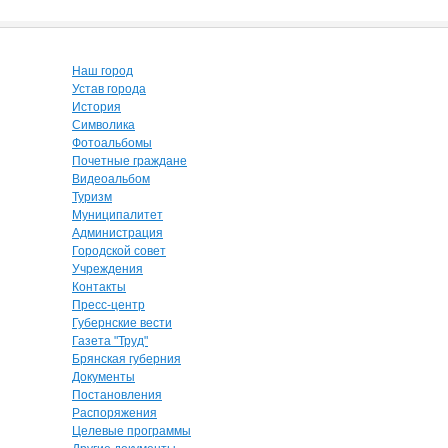
Наш город
Устав города
История
Символика
Фотоальбомы
Почетные граждане
Видеоальбом
Туризм
Муниципалитет
Администрация
Городской совет
Учреждения
Контакты
Пресс-центр
Губернские вести
Газета "Труд"
Брянская губерния
Документы
Постановления
Распоряжения
Целевые программы