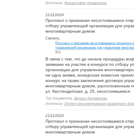
Источник:
Финансовое управление
21/11/2024
Протокол о признании несостоявшимся откр
отбору управляющей организации для упра
многоквартирным домом
Скачать:
Протокол о признании несостоявшимся открытого к
управляющей организации для управления многок
Кб)
В связи с тем, что до начала процедуры вск
заявками на участие в конкурсе по отбору 
организации для управления многоквартир
ни одна заявка, конкурсная комиссия приня
конкурс на право заключения договора упр
многоквартирным домом, расположенным по 
ул. Кюстендилская, д. 25, несостоявшимся.
Тип документа:
Другие документы
Источник:
Отдел перспективного развития и бл
21/11/2024
Протокол о признании несостоявшимся откр
отбору управляющей организации для упра
многоквартирным домом