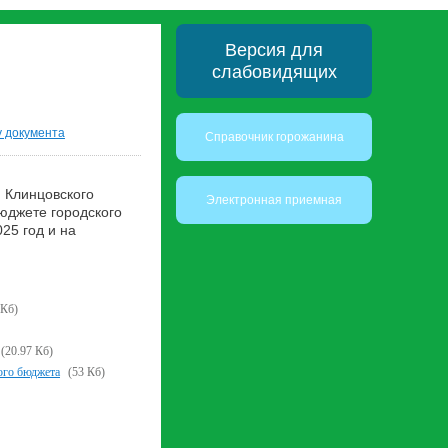
Версия для
слабовидящих
у документа
Справочник горожанина
 Клинцовского
Электронная приемная
юджете городского
25 год и на
 Кб)
(20.97 Кб)
ого бюджета
(53 Кб)