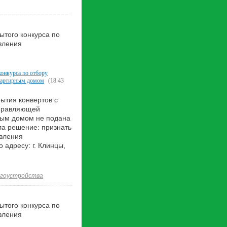
ытого конкурса по
вления
онкурса по отбору
вартирным домом
(18.43
рытия конвертов с
управляющей
ным домом не подана
ла решение: признать
авления
адресу: г. Клинцы,
агоустройства
ытого конкурса по
вления