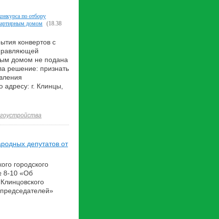
онкурса по отбору
вартирным домом
(18.38
рытия конвертов с
управляющей
ным домом не подана
ла решение: признать
авления
адресу: г. Клинцы,
агоустройства
ародных депутатов от
ого городского
№ 8-10 «Об
 Клинцовского
х председателей»