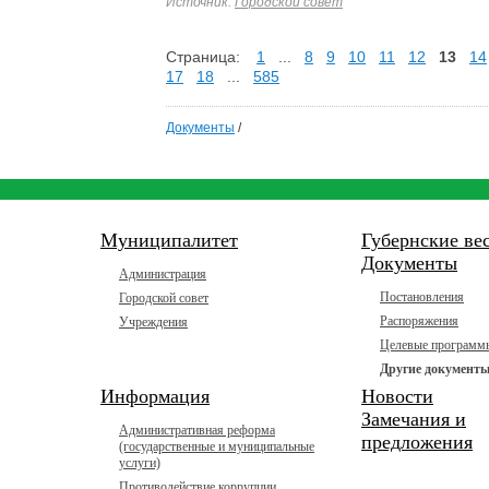
Источник:
Городской совет
Страница:
1
...
8
9
10
11
12
13
14
17
18
...
585
Документы
/
Муниципалитет
Губернские ве
Документы
Администрация
Постановления
Городской совет
Распоряжения
Учреждения
Целевые программ
Другие документ
Информация
Новости
Замечания и
Административная реформа
предложения
(государственные и муниципальные
услуги)
Противодействие коррупции