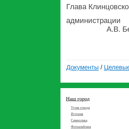
Глава Клинцовско
адм
А.В. Бе
Документы
/
Целевы
Наш город
Устав города
История
Символика
Фотоальбомы