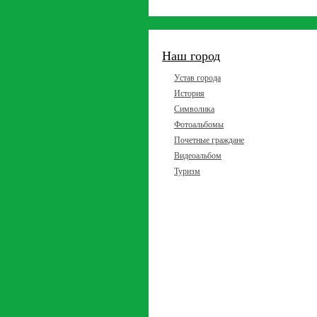
Наш город
Устав города
История
Символика
Фотоальбомы
Почетные граждане
Видеоальбом
Туризм