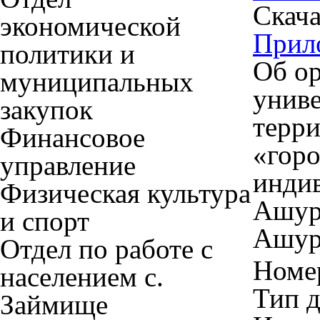
Скача
экономической
Прил
политики и
Об ор
муниципальных
униве
закупок
терри
Финансовое
«гор
управление
инди
Физическая культура
Ашур
и спорт
Ашур
Отдел по работе с
Номер
населением с.
Тип 
Займище