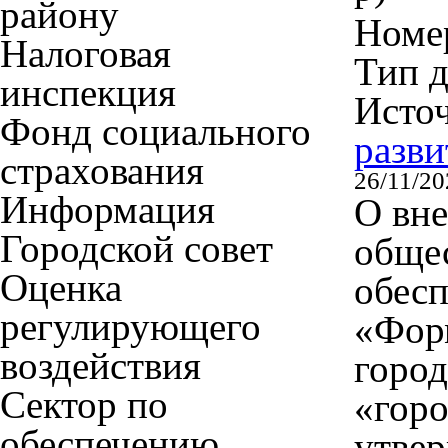
району
Номер
Налоговая
Тип 
инспекция
Исто
Фонд социального
разви
страхования
26/11/20
Информация
О вне
Городской совет
обще
Оценка
обес
регулирующего
«Фор
воздействия
город
Сектор по
«горо
обеспечению
утве