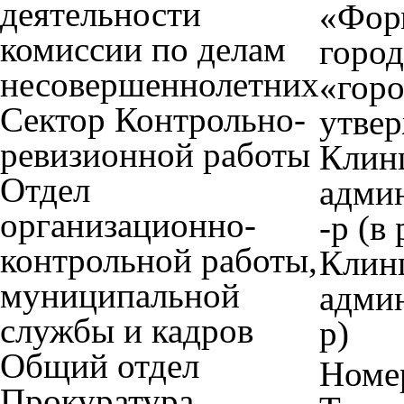
деятельности
«Фор
комиссии по делам
город
несовершеннолетних
«горо
Сектор Контрольно-
утве
ревизионной работы
Клин
Отдел
админ
организационно-
-р (в
контрольной работы,
Клин
муниципальной
админ
службы и кадров
р)
Общий отдел
Номер
Прокуратура