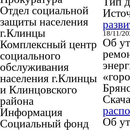
Тип 
Отдел социальной
Исто
защиты населения
разви
г.Клинцы
18/11/20
Об ут
Комплексный центр
ремон
социального
энерг
обслуживания
«горо
населения г.Клинцы
Брянс
и Клинцовского
Скача
района
расп
Информация
Об ут
Социальный фонд