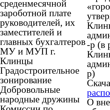
среденмесячной
«горо
зароботной плате
утве
руководителей, их
Клин
заместителей и
админ
главных бухгалтеров
-р (в
МУ и МУП г.
Клин
Клинцы
админ
Градостроительное
р)
зонирование
Скача
Добровольные
расп
народные дружины
О вне
Комиссии по