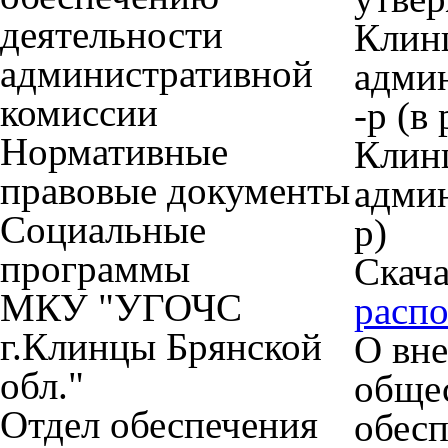
деятельности
Клин
административной
админ
комиссии
-р (в
Нормативные
Клин
правовые документы
админ
Социальные
р)
программы
Скача
МКУ "УГОЧС
расп
г.Клинцы Брянской
О вне
обл."
обще
Отдел обеспечения
обес