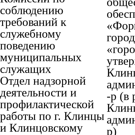
обще
соблюдению
обес
требований к
«Фор
служебному
город
поведению
«горо
муниципальных
утве
служащих
Клин
Отдел надзорной
админ
деятельности и
-р (в
профилактической
Клин
работы по г. Клинцы
админ
и Клинцовскому
р)