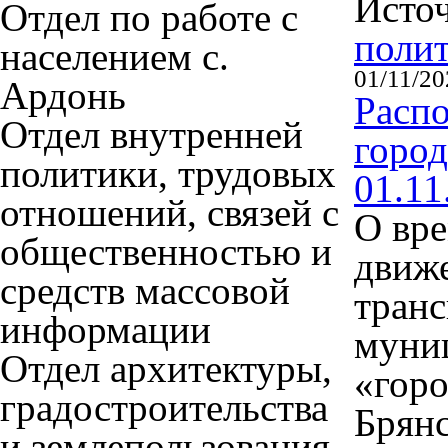
Исто
Отдел по работе с
поли
населением с.
01/11/20
Ардонь
Расп
Отдел внутренней
город
политики, трудовых
01.11
отношений, связей с
О вр
общественностью и
движе
средств массовой
транс
информации
муни
Отдел архитектуры,
«горо
градостроительства
Брянс
и землепользования