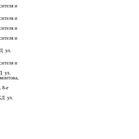
сителя и
сителя и
сителя и
сителя и
Д ул.
сителя и
Д ул.
рмонтова,
 8-е
Д ул.