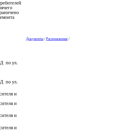
требителей
рячего
граничено
ремонта
Документы
/
Распоряжения
/
Д по ул.
Д по ул.
сителя и
сителя и
сителя и
сителя и