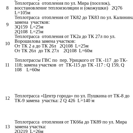
Теплотрасса отопления по ул. Мира (поселок),
8
восстановление теплоизоляции и (окожушки) 2Q76
L=105м
Теплотрасса отопления от ТК82 до ТК83 по ул. Калинин
замена участков:
9
3Q159 L=25м
2Q108 L=25м
Теплотрасса отопления от ТК2а до ТК 27л по ул.
Ворошилова замена участков:
10
От ТК 2 а до ТК 26л 2Q108 L=25м
От ТК 26л до ТК 27л 2Q108 L=60м
Теплотрассы ГВС по пер. Урицкого от ТК -117 до ТК-
11
118; замена участков от ТК-115 до ТК -117 : Q 159, Q
108 L=60м
Теплотрасса «Центр города» по ул. Пушкина от ТК-8 до
12
ТК-9 замена участка: 2 Q 426 L=140 м
Теплотрасса отопления от ТК66а до ТК89 по ул. Мира
13
замена участка:
2Q219 L=26м