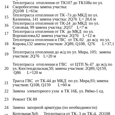
Теплотрасса отопления от ТК107 до ТК108а по ул.
14
Скоробогатова замена участка:
2Q108 L=61м
Теплотрасса отопления от ТК -7л до МКД по ул.
15
Калинина, 141 замена участка: 2Q76 L= 20,6 м
Теплотрасса отопления от ТК-24 до МКД по ул.
16
Союзная, 99 замена участка: 2Q57 L=7 м
Теплотрасса отопления от ТК до МКД по ул.
17
Ворошилова,62 замена участка: 2Q76 L=12 м
Теплотрасса отопления и ГВС от ТК-92 до ж/д по ул.
18
Кирова,132 замена участков: 2Q89, Q108, Q76 L=37,1
м
Теплотрасса отопления до ж/д по ул. Мира, 105; замена
19
участков: 2Q76 L=20 м
Теплотрасса отопления и ГВС от ЦТП № 47 до ж/д по
20
ул. Кюстендильская,50; замена участков: 2Q89, Q159,
Q86 L=120 м
Трасса ГВС от ТК-44 до МКД по ул. Мира,93; замена
21
участков: Q108, Q159 L=60 м
22
Замена элеваторного узла в ТК 16Б, ул. Рябко-1 ед.
23
Ремонт ТК 89
24
Замена запорной арматуры (по необходимости)
Котельная №9: Теплотрасса от ТК- 3 до ТК-4, 2Q108