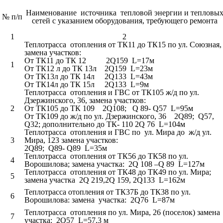
Наименование источника тепловой энергии и тепловы
№ п/п
сетей с указанием оборудования, требующего ремонта
1
2
Теплотрасса отопления от ТК11 до ТК15 по ул. Союзная,
замена участков:
От ТК11 до ТК 12 2Q159 L=17м
1
От ТК12 л до ТК 13л 2Q159 L=23м
От ТК13л до ТК 14л 2Q133 L=43м
От ТК14л до ТК 15л 2Q133 L=9м
Теплотрасса отопления и ГВС от ТК105 ж/д по ул.
Дзержинского, 36, замена участков:
2
От ТК105 до ТК 109 2Q108; Q 89- Q57 L=95м
От ТК109 до ж/д по ул. Дзержинского, 36 2Q89; Q57,
Q32; дополнительно до ТК- 110 2Q 76 L=104м
Теплотрасса отопления и ГВС по ул. Мира до ж/д ул.
3
Мира, 123 замена участков:
2Q89; Q89- Q89 L=35м
Теплотрасса отопления от ТК56 до ТК58 по ул.
4
Ворошилова; замена участка: 2Q 108 –Q 89 L=127м
Теплотрасса отопления от ТК48 до ТК49 по ул. Мира;
5
замена участка 2Q 219,2Q 159, 2Q133 L=162м
Теплотрасса отопления от ТК37Б до ТК38 по ул.
6
Ворошилова: замена участка: 2Q76 L=87м
Теплотрасса отопления по ул. Мира, 26 (поселок) замена
7
участка: 2Q57 L=57,3 м