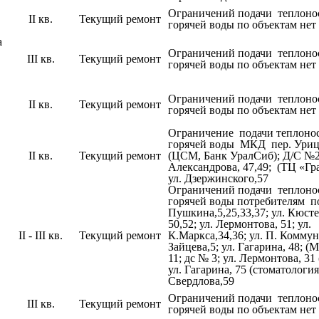
Ограничений подачи теплоно
II кв.
Текущий ремонт
горячей воды по объектам нет
а
Ограничений подачи теплоно
III кв.
Текущий ремонт
горячей воды по объектам нет
Ограничений подачи теплоно
II кв.
Текущий ремонт
горячей воды по объектам нет
Ограничение подачи теплоно
горячей воды МКД пер. Уриц
II кв.
Текущий ремонт
(ЦСМ, Банк УралСиб); Д/С №25
Александрова, 47,49; (ТЦ «Гр
ул. Дзержинского,57
Ограничений подачи теплоно
горячей воды потребителям по
Пушкина,5,25,33,37; ул. Кюст
50,52; ул. Лермонтова, 51; ул.
II - III кв.
Текущий ремонт
К.Маркса,34,36; ул. П. Коммун
Зайцева,5; ул. Гагарина, 48; 
11; дс № 3; ул. Лермонтова, 31 
ул. Гагарина, 75 (стоматология)
Свердлова,59
Ограничений подачи теплоно
III кв.
Текущий ремонт
горячей воды по объектам нет