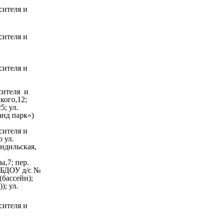
сителя и
сителя и
сителя и
сителя и
кого,12;
; ул.
анд парк»)
сителя и
 ул.
ендильская,
ы,7; пер.
(МБДОУ д/с №
(бассейн);
); ул.
сителя и