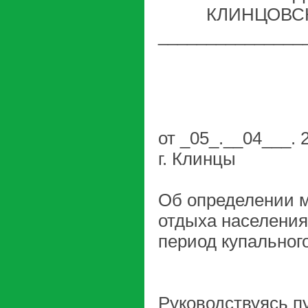
КЛИНЦОВС
_______________
от _05_.__04___. 
г. Клинцы
Об определении м
отдыха населения
период купальног
Руководствуясь п