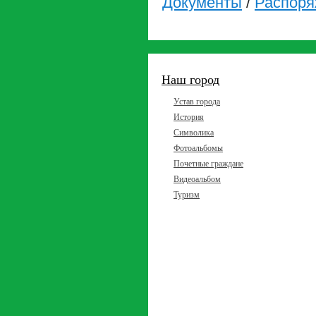
Документы
/
Распоря
Наш город
Устав города
История
Символика
Фотоальбомы
Почетные граждане
Видеоальбом
Туризм