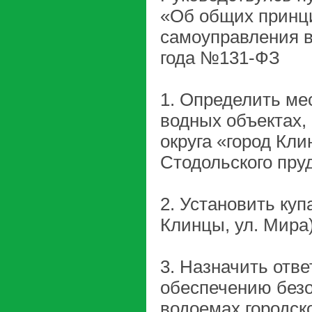
«Об общих принци
самоуправления в
года №131-ФЗ
1. Определить ме
водных объектах,
округа «город Кли
Стодольского пруд
2. Установить куп
Клинцы, ул. Мира) 
3. Назначить отв
обеспечению безо
водоемах городск