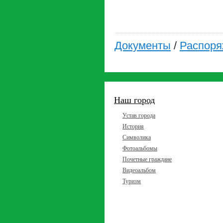
Документы
/
Распоря
Наш город
Устав города
История
Символика
Фотоальбомы
Почетные граждане
Видеоальбом
Туризм