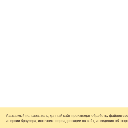
Уважаемый пользователь, данный сайт производит обработку файлов
coo
и версии браузера, источнике переадресации на сайт, и сведения об от