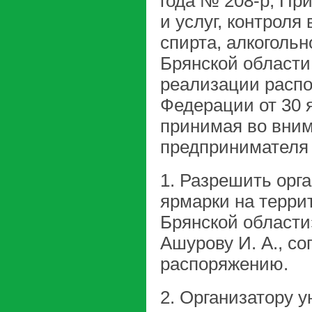
года № 208-р, Пр
и услуг, контроля
спирта, алкоголь
Брянской области
реализации расп
Федерации от 30 я
принимая во вним
предпринимателя А
1. Разрешить орг
ярмарки на террит
Брянской област
Ашурову И. А., с
распоряжению.
2. Организатору 