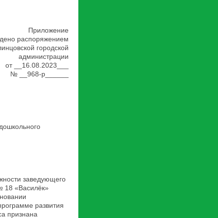
Приложение
ждено распоряжением
линцовской городской
администрации
от __16.08.2023___
№ __968-р______
дошкольного
лжности заведующего
№ 18 «Василёк»
сновании
программе развития
са признана