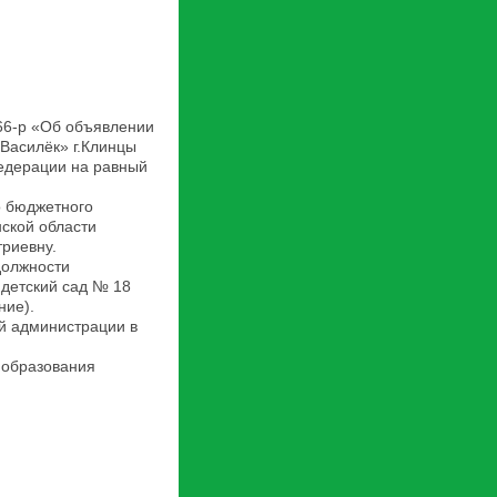
66-р «Об объявлении
Василёк» г.Клинцы
Федерации на равный
о бюджетного
нской области
риевну.
должности
детский сад № 18
ние).
й администрации в
 образования