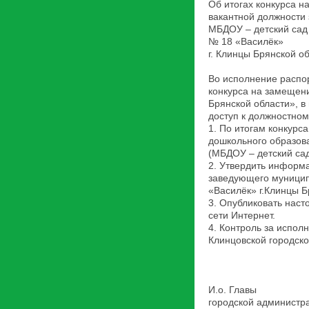
Об итогах конкурса 
вакантной должности
МБДОУ – детский сад
№ 18 «Василёк»
г. Клинцы Брянской о
Во исполнение распо
конкурса на замещен
Брянской области», в
доступ к должностном
1. По итогам конкур
дошкольного образова
(МБДОУ – детский са
2. Утвердить информ
заведующего муницип
«Василёк» г.Клинцы Б
3. Опубликовать нас
сети Интернет.
4. Контроль за испо
Клинцовской городск
И.о. Главы
городской адми