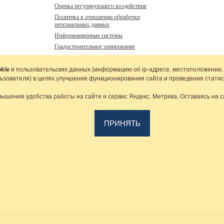
Оценка регулирующего воздействия
Политика в отношении обработки
персональных данных
Информационные системы
Градостроительное зонирование
Добровольные народные дружины
Городские новости
kie
и пользовательских данных (информацию об
ip-адресе
, местоположении,
льзователя) в целях улучшения функционирования сайта и проведения статис
Муниципальные программы
Муниципальный контроль
вышения удобства работы на сайте и сервис Яндекс. Метрика. Оставаясь на с
Перечень находящихся в распоряжении
органа местного самоуправления
сведений подлежащих предоставлению с
ПРИНЯТЬ
использованием координат в
соответствии с распоряжением
Правительства РФ от 09.02.2017 №232-р
Охрана общественного порядка
COVID-19
Обращение религиозных организаций
Заявления религиозных организаций
Доступная среда