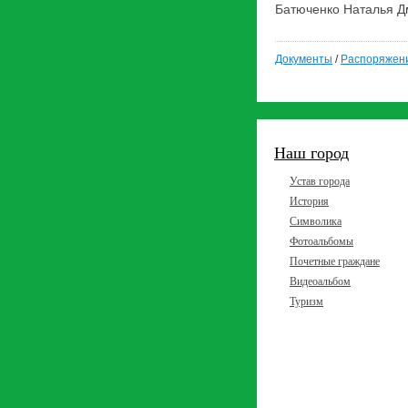
Батюченко Наталья Д
Документы
/
Распоряжен
Наш город
Устав города
История
Символика
Фотоальбомы
Почетные граждане
Видеоальбом
Туризм