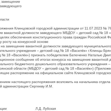
на замещение
 заведующего
бласти
ряжения Клинцовской городской администрации от 11.07.2023 № 7
ие вакантной должности заведующего МБДОУ – детский сад № 18 «
 целях обеспечения конституционного права граждан Российской 
у росту на конкурсной основе
са на замещение вакантной должности заведующего муниципальног
тельного учреждения – детский сад № 18 «Василёк» г.Клинцы Бря
д № 18 «Василёк») признать победителем Батюченко Наталью Дмит
ационное сообщение об итогах конкурса на замещение вакантной 
ального бюджетного дошкольного образовательного учреждения – 
рянской области (МБДОУ – детский сад № 18 «Василёк») (Приложе
тоящее распоряжение на официальном сайте Клинцовской городско
лнением настоящего распоряжения возложить на начальника отдела
ой администрации Сергееву И.М.
нистрации Л.Д. Лубская