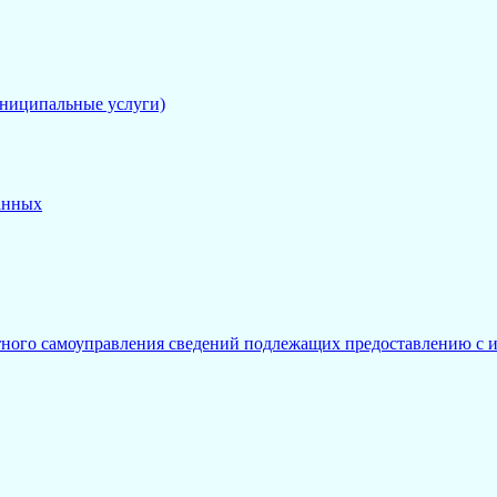
униципальные услуги)
анных
тного самоуправления сведений подлежащих предоставлению с и