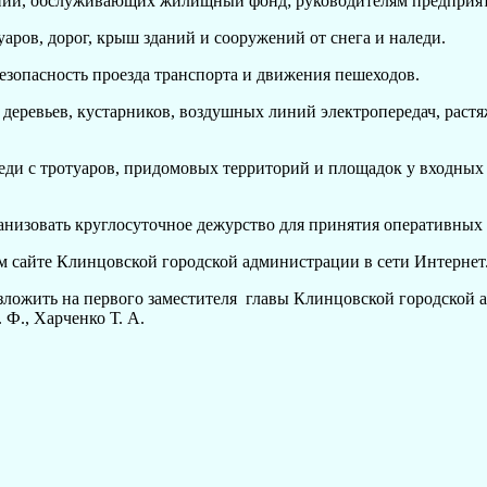
ний, обслуживающих жилищный фонд; руководителям предприяти
ов, дорог, крыш зданий и сооружений от снега и наледи.
пасность проезда транспорта и движения пешеходов.
евьев, кустарников, воздушных линий электропередач, растяж
 с тротуаров, придомовых территорий и площадок у входных д
изовать круглосуточное дежурство для принятия оператив
сайте Клинцовской городской администрации в сети Интерне
ожить на первого заместителя главы Клинцовской городской а
Ф., Харченко Т. А.