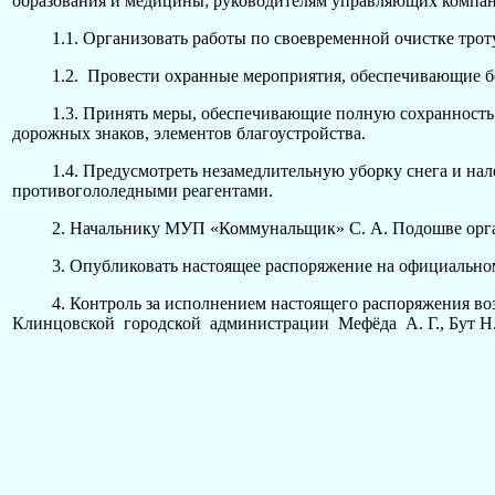
образования и медицины; руководителям управляющих компа
1.1. Организовать работы по своевременной очистке тротуар
1.2. Провести охранные мероприятия, обеспечивающие безо
1.3. Принять меры, обеспечивающие полную сохранность дер
дорожных знаков, элементов благоустройства.
1.4. Предусмотреть незамедлительную уборку снега и наледи
противогололедными реагентами.
2. Начальнику МУП «Коммунальщик» С. А. Подошве орган
3. Опубликовать настоящее распоряжение на официальном 
4. Контроль за исполнением настоящего распоряжения возл
Клинцовской городской администрации Мефёда А. Г., Бут Н. 