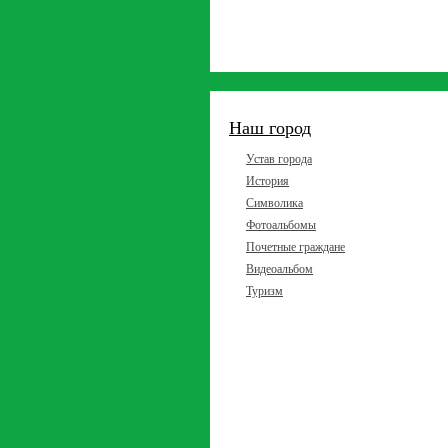
Наш город
Устав города
История
Символика
Фотоальбомы
Почетные граждане
Видеоальбом
Туризм