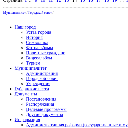
Страница:
1
...
9
10
11
12
13
14
15
16
17
18
19
...
Муниципалитет
/
Городской совет
/
Наш город
Устав города
История
Символика
Фотоальбомы
Почетные граждане
Видеоальбом
Туризм
Муниципалитет
Администрация
Городской совет
Учреждения
Губернские вести
Документы
Постановления
Распоряжения
Целевые программы
Другие документы
Информация
Административная реформа (государственные и м